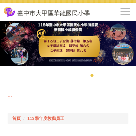
跳
到
臺中市大甲區華龍國民小學
主
要
內
容
區
:::
首頁
113學年度教職員工