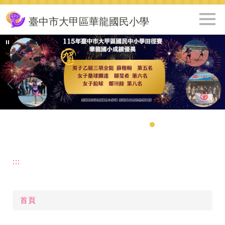
跳
到
臺中市大甲區華龍國民小學
主
要
內
容
區
:::
首頁