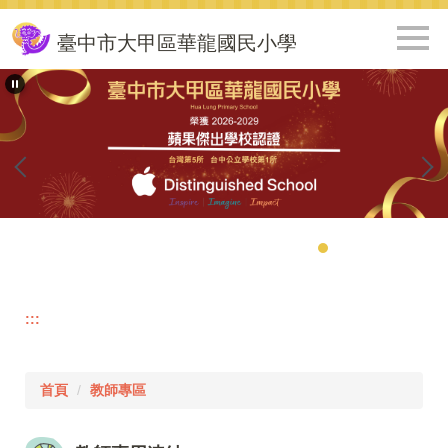
跳
到
臺中市大甲區華龍國民小學
主
要
內
容
區
:::
首頁
教師專區