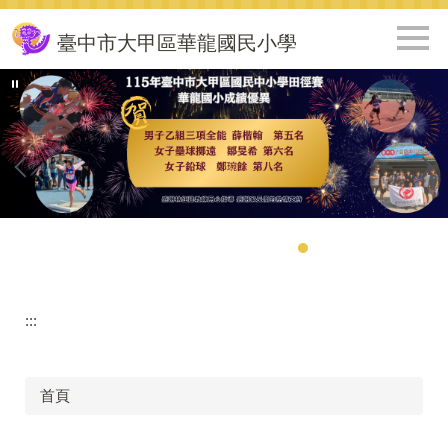
跳
到
臺中市大甲區華龍國民小學
主
要
內
容
區
:::
首頁