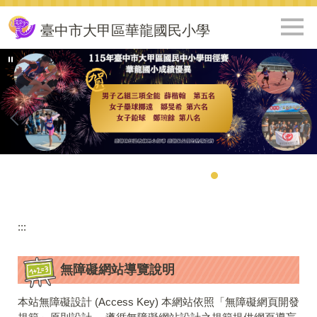
跳
到
臺中市大甲區華龍國民小學
主
要
內
容
區
:::
無障礙網站導覽說明
本站無障礙設計 (Access Key) 本網站依照「無障礙網頁開發