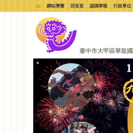
跳
:::
網站導覽
回首頁
認識華龍
行政單位
到
主
要
內
容
區
臺中市大甲區華龍國