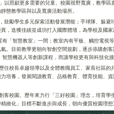
班」以照顧更多需要的兒童。校園視野寬廣，教學區
動靜態教學區與以及寬廣活動場所。
，鼓勵學生多元探索活動發展潛能；手球隊、躲避
優異，迭獲佳績並成功打入國際體壇，為學校及國家
建置有「智慧教室」一間；教室內有平板、觸控電視等
風氣。目前教學更朝向智創空間規劃，逐步添購創客
、智慧機器人等創新課程，而讓學校更有與科技化
歷任校長卓越領導以及全體教職員工、家長社區的
能力培養，發展閱讀教育、品格教育、體育技能、資
習-創客校園。歷年來力行「三好校園」理念，培育
學精緻化」目標不斷進步與成長，朝向優質校園理想