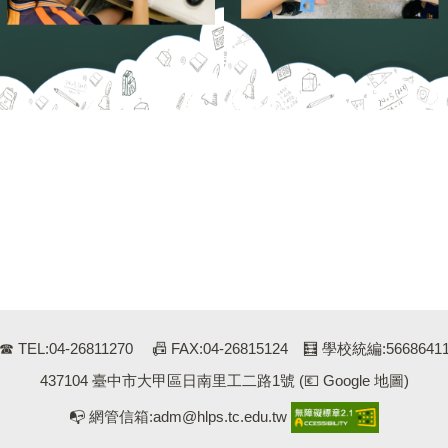
☎ TEL:04-26811270 📠 FAX:04-26815124 🧮 學校統編:5668641
437104 臺中市大甲區日南里工二路1號
(💶 Google 地圖)
📭 網管信箱:adm@hlps.tc.edu.tw