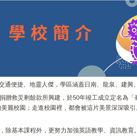
交通便捷、地靈人傑，學區涵蓋日南、龍泉、建興
僑捐贈救災剩餘款所興建，於50年竣工成立定名為
的美麗校園；走進校園裡，都會被這片美景深深吸引
擊，除基本課程外，更努力加強英語教學、資訊教育。