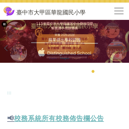
跳
到
臺中市大甲區華龍國民小學
主
要
內
容
區
:::
📢
校務系統所有校務佈告欄公告