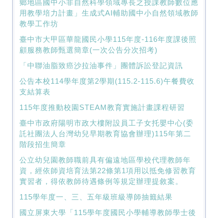
鄉地區國中小非自然科學領域專長之授課教師數位應
用教學培力計畫」生成式AI輔助國中小自然領域教師
教學工作坊
臺中市大甲區華龍國民小學115年度-116年度課後照
顧服務教師甄選簡章(一次公告分次招考)
「中聯油脂致癌沙拉油事件」團體訴訟登記資訊
公告本校114學年度第2學期(115.2-115.6)午餐費收
支結算表
115年度推動校園STEAM教育實施計畫課程研習
臺中市政府陽明市政大樓附設員工子女托嬰中心(委
託社團法人台灣幼兒早期教育協會辦理)115年第二
階段招生簡章
公立幼兒園教師職前具有偏遠地區學校代理教師年
資，經依師資培育法第22條第1項用以抵免修習教育
實習者，得依教師待遇條例等規定辦理提敘案。
115學年度一、三、五年級班級導師抽籤結果
國立屏東大學「115學年度國民小學輔導教師學士後