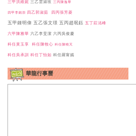
三甲洪維妮
三乙雲淑玫
三丙陳逸華
四乙郭淑茹
四丙張芳菱
四甲李銘崇
五甲鍾明偉 五乙張文璟 五丙趙珉鈺
五丁莊洺峰
六甲陳雅華
六乙李旻潔 六丙吳俊慶
科任黃玉享
科任陳牧心
科任陳曉芃
科任吳承訓
科任丁怡如
科任羅甯嫣
華龍行事曆