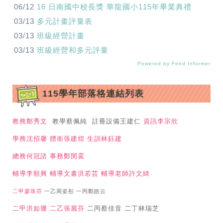
06/12
16 日南國中校長獎 華龍國小115年畢業典禮
03/13
多元計畫評量表
03/13
班級經營計畫
03/13
班級經營和多元評量
Powered by Feed Informer
115學年部落格連結列表
教務鄭秀文
教學蔡佩純 註冊設備王建仁
資訊李宗欣
學務沈招馨
體衛張建煌
生訓林鈺建
總務何冠諮
事務鄭閔霙
輔導李順興
輔導文書洪若芸
輔導老師許文綺
二甲廖珠芬
一乙周姿彤 一丙鄭皓云
二甲洪如珊
二乙張麗芬
二丙蔡佳音 二丁林瑞芝