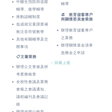
中輟生預防與追蹤
輔導
輔導、復學輔導
👒 教育儲蓄專戶
推動認輔制度
與關懷委員會業務
低成就兒童課業補
辦理教育儲蓄專戶
救注音符號教學
之業務
其他有關輔導及交
辦理關懷基金清寒
辦事項
急難金之申請
📋文書業務
↑ 回最上面
辦理公文查催及研
考業務檢查
全校性會議及業務
會報之會議通知、
議程編刊及會議記
錄
辦理省縣公報剪