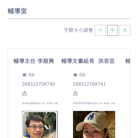
輔導室
字體大小調整
小
中
大
輔導主任
李順興
輔導文書組長
洪若芸
輔導
☎ 04-
☎ 04-
☎ 
26811270#740
26811270#741
26
📩
📩
📩
andy@hlps.tc.edu.tw
bibi0508@hlps.tc.edu.tw
wenc