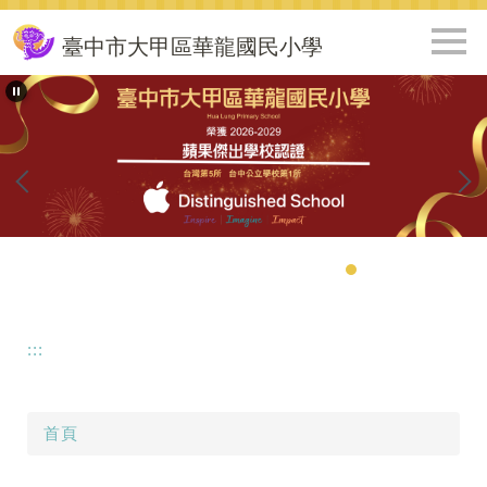
跳
到
臺中市大甲區華龍國民小學
主
要
內
容
區
:::
首頁