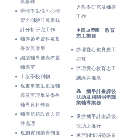
與移轉
之教學研究及輔導
辦理學生性向心理
工作
智力測驗並籌畫統
計分析研究工作
👩🏻‍🤝‍🧑🏼 教育
志工業務
輔導參考資料蒐集
保管與應用
辦理愛心教育志工
編製輔導圖表布置
召募
輔導室
辦理愛心教育志工
出版學校刊物
訓練與推展
規畫畢業生追蹤輔
💑 攜手計畫課後
導及辦理畢業學生
扶助及相關弱勢課
業輔導業務
輔導資料轉移
輔導信箱設置與信
承辦攜手計畫課後
件處理
扶助之推行
規劃實施榮譽制度
承辦關懷弱勢課業