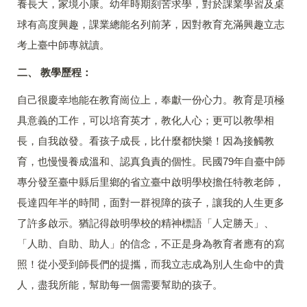
養長大，家境小康。幼年時期刻苦求學，對於課業學習及桌
球有高度興趣，課業總能名列前茅，因對教育充滿興趣立志
考上臺中師專就讀。
二、 教學歷程：
自己很慶幸地能在教育崗位上，奉獻一份心力。教育是項極
具意義的工作，可以培育英才，教化人心；更可以教學相
長，自我啟發。看孩子成長，比什麼都快樂！因為接觸教
育，也慢慢養成溫和、認真負責的個性。民國79年自臺中師
專分發至臺中縣后里鄉的省立臺中啟明學校擔任特教老師，
長達四年半的時間，面對一群視障的孩子，讓我的人生更多
了許多啟示。猶記得啟明學校的精神標語「人定勝天」、
「人助、自助、助人」的信念，不正是身為教育者應有的寫
照！從小受到師長們的提攜，而我立志成為別人生命中的貴
人，盡我所能，幫助每一個需要幫助的孩子。