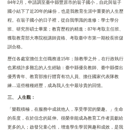
84年2月，申請調至臺中縣豐原市的翁子國小，自此與翁子
國小結下了近20年的緣份，也是我教育生涯中重要的人生歷
程。在翁子國小的日子裡，從自我學識的進修：學士學分
班、研究所碩士畢業；教育歷程的精進：87年考取主任班、
獲取教育部大專院校講師資格、考取臺中市第一期校長班儲
訓合格。
歷任各處室擔任主任職務達15年；除教學之外，在行政執行
也累積許多難忘的人生經驗：臺中縣優良教師、臺中縣傑出
優秀青年、教育部推行體育有功人員、擔任國家代表隊教
練…這些種種經歷，成為我人生中最珍貴的回憶。
三、 人生觀：
「樂觀積極，在服務中成就他人，享受學習的樂趣。」生命
的長度，在於信念的延伸。很榮幸能成為教育工作者貢獻給
更多的人；啟發兒童心性，增進學生學習興趣和成效，是我