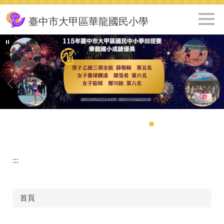
跳
到
臺中市大甲區華龍國民小學
主
要
內
容
區
:::
首頁