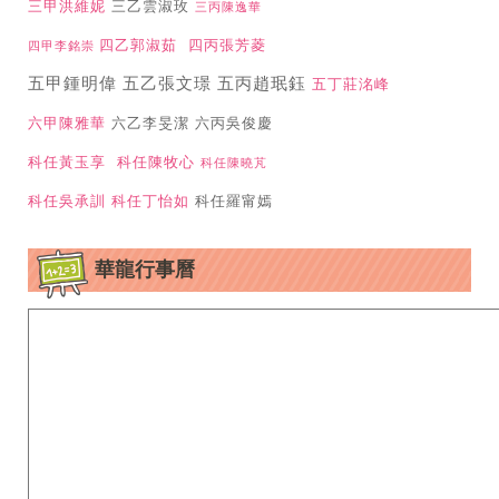
三甲洪維妮
三乙雲淑玫
三丙陳逸華
四乙郭淑茹
四丙張芳菱
四甲李銘崇
五甲鍾明偉 五乙張文璟 五丙趙珉鈺
五丁莊洺峰
六甲陳雅華
六乙李旻潔 六丙吳俊慶
科任黃玉享
科任陳牧心
科任陳曉芃
科任吳承訓
科任丁怡如
科任羅甯嫣
華龍行事曆