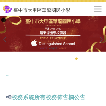
跳
到
臺中市大甲區華龍國民小學
主
要
內
容
區
:::
📢
校務系統所有校務佈告欄公告