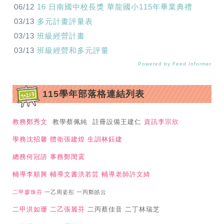
06/12
16 日南國中校長獎 華龍國小115年畢業典禮
03/13
多元計畫評量表
03/13
班級經營計畫
03/13
班級經營和多元評量
Powered by Feed Informer
115學年部落格連結列表
教務鄭秀文
教學蔡佩純 註冊設備王建仁
資訊李宗欣
學務沈招馨
體衛張建煌
生訓林鈺建
總務何冠諮
事務鄭閔霙
輔導李順興
輔導文書洪若芸
輔導老師許文綺
二甲廖珠芬
一乙周姿彤 一丙鄭皓云
二甲洪如珊
二乙張麗芬
二丙蔡佳音 二丁林瑞芝